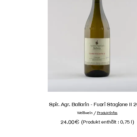
Spir. Agr. Ballarin - Fuori Stagione II 
/
Weißwein
Produktinfos
24.00
€
(
)
Produkt enthält : 0,75
l
32.00
€