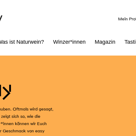
Mein Prof
as ist Naturwein?
Winzer*innen
Magazin
Tast
Kann jede*r trinken
Auf jeden Fall Natural Wine
Für die Natty Experts
Kein 
ay
auben. Oftmals wird gesagt,
eigt sich so, wie die
er*innen können wir Euch
er Geschmack von easy