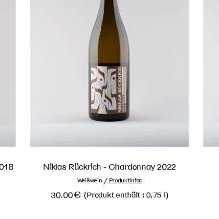
2018
Niklas Rückrich - Chardonnay 2022
/
Weißwein
Produktinfos
30.00
€
(
)
Produkt enthält : 0,75
l
40.00
€
33