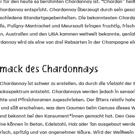
für den heute so berühmten Chardonnay ist. “Chardon” heißt
hardonnay entspricht. Chardonnay überzeugt durch sein ges
erschiedene Standortgegebenheiten. Die bekanntesten Chard
s, Puligny-Montrachet und Meursault bringen fruchtig, frisch
lien, Australien und den USA kommen weltweit bekannte, genia
donnay wird als eine von drei Rebsorten in der Champagne e
chmack des Chardonnays
Chardonnay ist schwer zu erstellen, da durch die Vielzahl de
acksspektrum entsteht. Chardonnays werden jedoch in sensor
chte und Pfirsicharomen zugeschrieben. Der öfters relativ hoh
h und süß erscheinen, was dem Gaumen beim Genuss dieses W
t und bekannt bei den Konsument*innen gemacht hat. Den Ge
ne können in Beton, Edelstahl, Holz oder Ton ausgebaut werd
risch, spritzig und von angenehmer Säure. Wird der Weißwein 