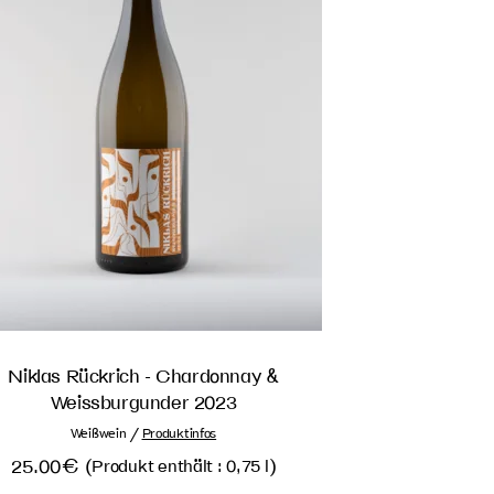
Niklas Rückrich - Chardonnay &
Weissburgunder 2023
/
Weißwein
Produktinfos
25.00
€
(
)
Produkt enthält : 0,75
l
.33
€