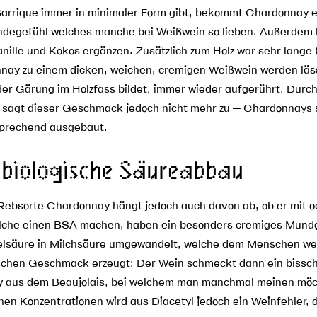
Barrique immer in minimaler Form gibt, bekommt Chardonnay eh
ndegefühl welches manche bei Weißwein so lieben. Außerdem
le und Kokos ergänzen. Zusätzlich zum Holz war sehr lange (u
nay zu einem dicken, weichen, cremigen Weißwein werden läss
der Gärung im Holzfass bildet, immer wieder aufgerührt. Durc
n sagt dieser Geschmack jedoch nicht mehr zu – Chardonnays si
sprechend ausgebaut.
 biologische Säureabbau
Rebsorte Chardonnay hängt jedoch auch davon ab, ob er mit 
elche einen BSA machen, haben ein besonders cremiges Mundg
elsäure in Milchsäure umgewandelt, welche dem Menschen wen
ischen Geschmack erzeugt: Der Wein schmeckt dann ein bissch
ay aus dem Beaujolais, bei welchem man manchmal meinen möc
en Konzentrationen wird aus Diacetyl jedoch ein Weinfehler, 