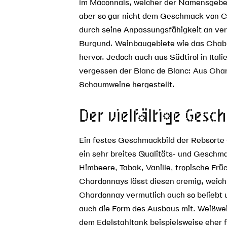
im Mâconnais, welcher der Namensgeber 
aber so gar nicht dem Geschmack von C
durch seine Anpassungsfähigkeit an v
Burgund. Weinbaugebiete wie das Chabli
hervor. Jedoch auch aus Südtirol in Ita
vergessen der Blanc de Blanc: Aus Char
Schaumweine hergestellt.
Der vielfältige Ges
Ein festes Geschmackbild der Rebsorte 
ein sehr breites Qualitäts- und Geschm
Himbeere, Tabak, Vanille, tropische Frü
Chardonnays lässt diesen cremig, weic
Chardonnay vermutlich auch so belieb
auch die Form des Ausbaus mit. Weißwei
dem Edelstahltank beispielsweise eher f