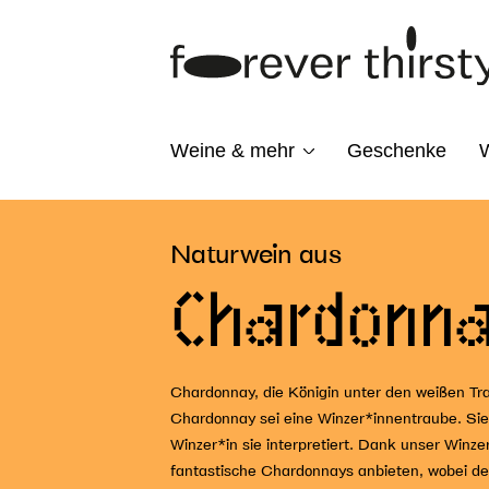
Zur
Zum
Navigation
Inhalt
springen
springen
Weine & mehr
Geschenke
W
Naturwein aus
Chardonn
Chardonnay, die Königin unter den weißen Tr
Chardonnay sei eine Winzer*innentraube. Sie z
Winzer*in sie interpretiert. Dank unser Winz
fantastische Chardonnays anbieten, wobei d