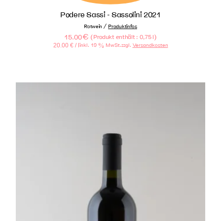
Podere Sassi - Sassolini 2021
/
Rotwein
Produktinfos
15.00
€
(
)
Produkt enthält : 0,75
l
20.00
€
/ l
inkl. 19 % MwSt.
zzgl.
Versandkosten