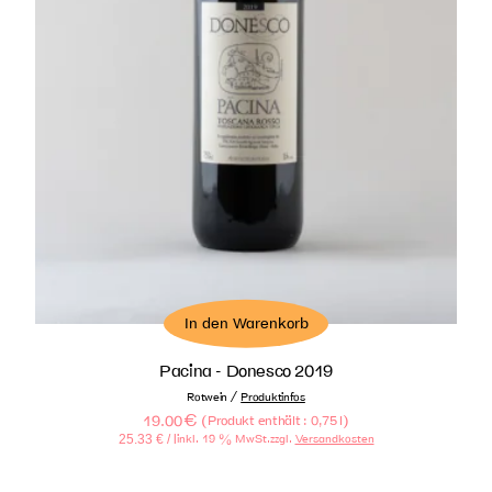
In den Warenkorb
Pacina - Donesco 2019
/
Rotwein
Produktinfos
19.00
€
(
)
Produkt enthält : 0,75
l
25.33
€
/ l
inkl. 19 % MwSt.
zzgl.
Versandkosten