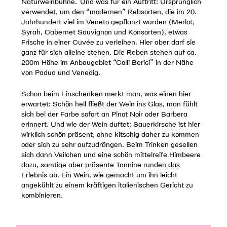
Naturweinbühne. Und was für ein Auftritt! Ursprünglich
verwendet, um den “modernen” Rebsorten, die im 20.
Jahrhundert viel im Veneto gepflanzt wurden (Merlot,
Syrah, Cabernet Sauvignon und Konsorten), etwas
Frische in einer Cuvée zu verleihen. Hier aber darf sie
ganz für sich alleine stehen. Die Reben stehen auf ca.
200m Höhe im Anbaugebiet “Colli Berici” in der Nähe
von Padua und Venedig.
Schon beim Einschenken merkt man, was einen hier
erwartet: Schön hell fließt der Wein ins Glas, man fühlt
sich bei der Farbe sofort an Pinot Noir oder Barbera
erinnert. Und wie der Wein duftet: Sauerkirsche ist hier
wirklich schön präsent, ohne kitschig daher zu kommen
oder sich zu sehr aufzudrängen. Beim Trinken gesellen
sich dann Veilchen und eine schön mittelreife Himbeere
dazu, samtige aber präsente Tannine runden das
Erlebnis ab. Ein Wein, wie gemacht um ihn leicht
angekühlt zu einem kräftigen italienischen Gericht zu
kombinieren.