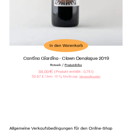
In den Warenkorb
Cantina Giardino - Clown Oenologue 2019
/
Rotwein
Produktinfos
38.00
€
(
)
Produkt enthält : 0,75
l
50.67
€
/ l
inkl. 19 % MwSt.
zzgl.
Versandkosten
Allgemeine Verkaufsbedingungen für den Online-Shop