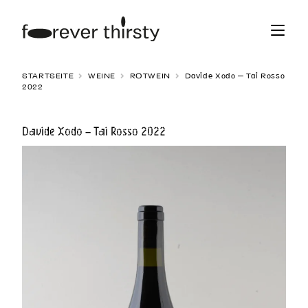
Zur
Zum
Navigation
Inhalt
springen
springen
STARTSEITE
WEINE
ROTWEIN
Davide Xodo – Tai Rosso
2022
Davide Xodo – Tai Rosso 2022