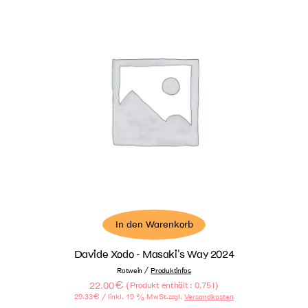
In den Warenkorb
Davide Xodo - Masaki's Way 2024
/
Rotwein
Produktinfos
22.00
€
(
)
Produkt enthält : 0,75
l
29.33
€
/ l
inkl. 19 % MwSt.
zzgl.
Versandkosten