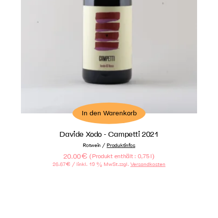
In den Warenkorb
Davide Xodo - Campetti 2021
/
Rotwein
Produktinfos
20.00
€
(
)
Produkt enthält : 0,75
l
26.67
€
/ l
inkl. 19 % MwSt.
zzgl.
Versandkosten