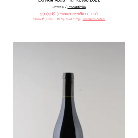
/
Rotwein
Produktinfos
20.00
€
(
)
Produkt enthält : 0,75
l
26.67
€
/ l
inkl. 19 % MwSt.
zzgl.
Versandkosten