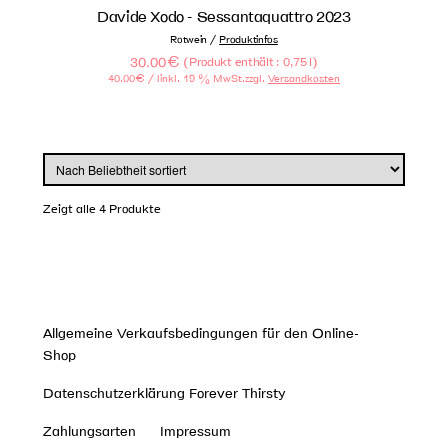
Davide Xodo - Sessantaquattro 2023
/
Rotwein
Produktinfos
30.00
€
(
)
Produkt enthält : 0,75
l
40.00
€
/ l
inkl. 19 % MwSt.
zzgl.
Versandkosten
Zeigt alle 4 Produkte
Allgemeine Verkaufsbedingungen für den Online-
Shop
Datenschutzerklärung Forever Thirsty
Zahlungsarten
Impressum