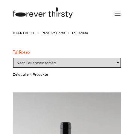
Zur
Zum
Navigation
Inhalt
springen
springen
STARTSEITE
Produkt Sorte
Tai Rosso
Tai Rosso
Zeigt alle 4 Produkte