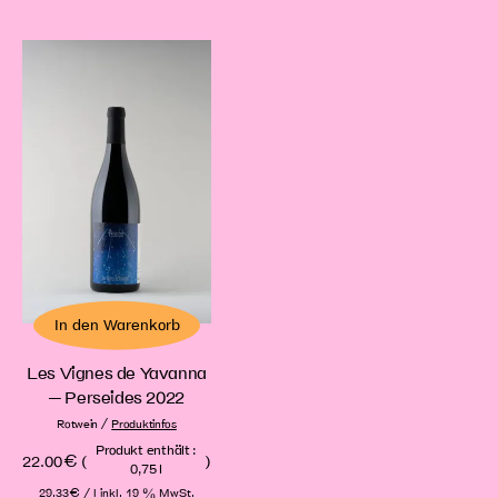
In den Warenkorb
Les Vignes de Yavanna
– Perseides 2022
/
Rotwein
Produktinfos
Produkt enthält :
22.00
€
(
)
0,75
l
29.33
€
/ l
inkl. 19 % MwSt.