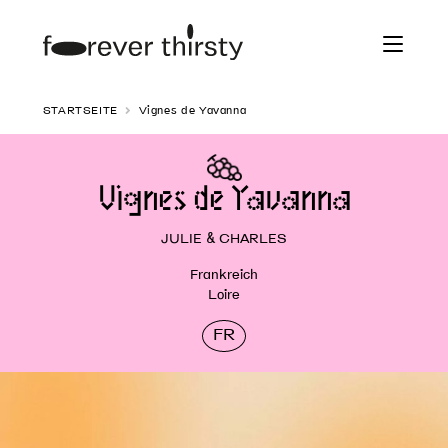
Zur
Zum
Navigation
Inhalt
springen
springen
STARTSEITE
Vignes de Yavanna
Vignes de Yavanna
JULIE & CHARLES
Frankreich
Loire
FR