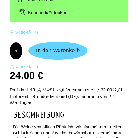
Kann jede*r trinken
VORRÄTIG
Niklas
In den Warenkorb
Rückrich
-
VORRÄTIG
Weissburgunder
24.00
€
2022
Menge
Preis inkl. 19 % MwSt.
zzgl.
Versandkosten
/
32.00
€
/ l
Lieferzeit -
Standardversand (DE): Innerhalb von 2-4
Werktagen
BESCHREIBUNG
Die Weine von Niklas Rückrich, wir sind seit dem ersten
Schluck riesen Fans! Niklas bewirtschaftet gemeinsam