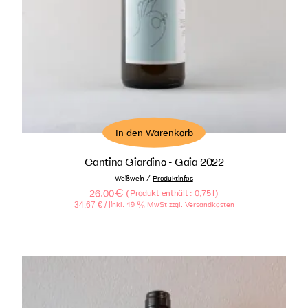
In den Warenkorb
Cantina Giardino - Gaia 2022
/
Weißwein
Produktinfos
26.00
€
(
)
Produkt enthält : 0,75
l
34.67
€
/ l
inkl. 19 % MwSt.
zzgl.
Versandkosten