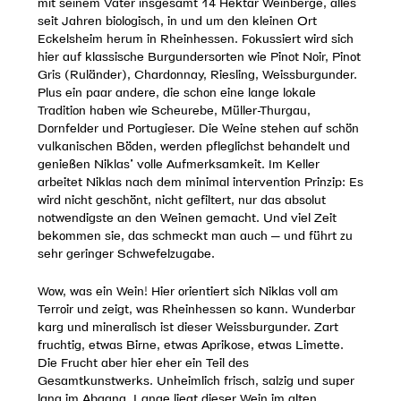
mit seinem Vater insgesamt 14 Hektar Weinberge, alles
seit Jahren biologisch, in und um den kleinen Ort
Eckelsheim herum in Rheinhessen. Fokussiert wird sich
hier auf klassische Burgundersorten wie Pinot Noir, Pinot
Gris (Ruländer), Chardonnay, Riesling, Weissburgunder.
Plus ein paar andere, die schon eine lange lokale
Tradition haben wie Scheurebe, Müller-Thurgau,
Dornfelder und Portugieser. Die Weine stehen auf schön
vulkanischen Böden, werden pfleglichst behandelt und
genießen Niklas’ volle Aufmerksamkeit. Im Keller
arbeitet Niklas nach dem minimal intervention Prinzip: Es
wird nicht geschönt, nicht gefiltert, nur das absolut
notwendigste an den Weinen gemacht. Und viel Zeit
bekommen sie, das schmeckt man auch – und führt zu
sehr geringer Schwefelzugabe.
Wow, was ein Wein! Hier orientiert sich Niklas voll am
Terroir und zeigt, was Rheinhessen so kann. Wunderbar
karg und mineralisch ist dieser Weissburgunder. Zart
fruchtig, etwas Birne, etwas Aprikose, etwas Limette.
Die Frucht aber hier eher ein Teil des
Gesamtkunstwerks. Unheimlich frisch, salzig und super
lang im Abgang. Lange liegt dieser Wein im alten,