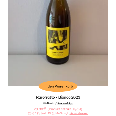
In den Warenkorb
Rarefratte - Bianco 2023
/
Weißwein
Produktinfos
20.00
€
(
)
Produkt enthält : 0,75
l
26.67
€
/ l
inkl. 19 % MwSt.
zzgl.
Versandkosten