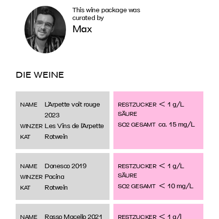
This wine package was
curated by
Max
DIE WEINE
L'Arpette voit rouge
< 1 g/L
NAME
RESTZUCKER
SÄURE
2023
ca. 15 mg/L
SO2 GESAMT
Les Vins de l'Arpette
WINZER
Rotwein
KAT
Donesco 2019
< 1 g/L
NAME
RESTZUCKER
SÄURE
Pacina
WINZER
< 10 mg/L
SO2 GESAMT
Rotwein
KAT
Rosso Macello 2021
< 1 g/l
NAME
RESTZUCKER