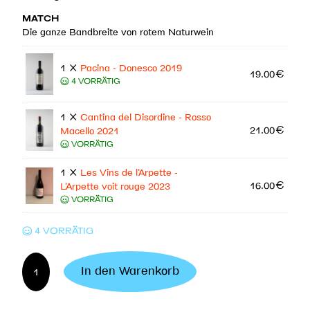
MATCH
Die ganze Bandbreite von rotem Naturwein
1 ×
Pacina - Donesco 2019
19.00
€
4 VORRÄTIG
1 ×
Cantina del Disordine - Rosso
21.00
€
Macello 2021
VORRÄTIG
1 ×
Les Vins de l'Arpette -
16.00
€
L'Arpette voit rouge 2023
VORRÄTIG
4 VORRÄTIG
Natural
In den Warenkorb
Red
-
Von