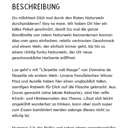
easy
BESCHREIBUNG
bis
funky
Du möchtest Dich mal durch den Roten Naturwein
Menge
durchprobieren? Say no more. Wir haben Dir hier ein
tolles Paket geschnürt, damit Du mal die ganze
Bandbreite von rotem Naturwein kennenlernen kannst:
Also vom ganz einfachen, relativ vertrauten Geschmack
und einem Wein, der einfach immer geht, bis hin zu
einem richtig funky Naturwein, der Dir neue
geschmackliche Horizonte eröffnet.
Los geht’s mit “L’Arpette voit Rouge” von Domaine de
l’Arpette als erstem Wein. Unsere französischen Winzer
Paul und Aurelie haben hier einen unglaublich tollen,
samtigen Rotwein für Dich auf die Flasche gebracht. Aus
Duras gemacht (eine lokale Rebsorte), sind hier reife
Kirsch- und Himbeernoten das Thema. Lässt sich leicht
angekühlt wunderbar so trinken, kann aber auch super
zum Essen kombiniert werden solange dieses nicht zu
würzig ist.
Nummer 2 in der Reihe und schon etwas experimenteller